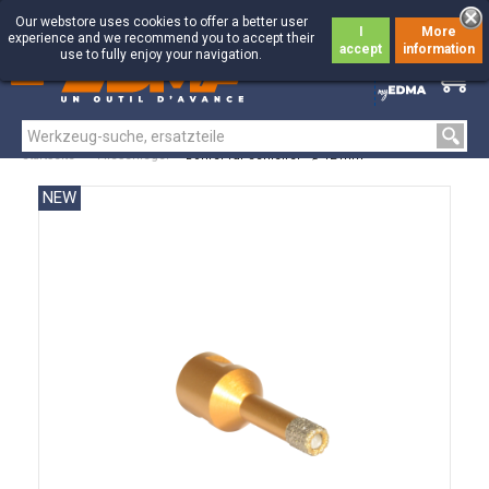
Our webstore uses cookies to offer a better user
I
More
experience and we recommend you to accept their
accept
information
use to fully enjoy your navigation.
0
0
Startseite
>
Fliesenleger
>
Bohrer für Schleifer - Ø 12 mm
NEW