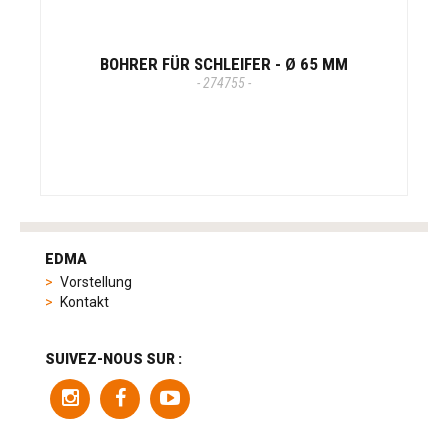
BOHRER FÜR SCHLEIFER - Ø 65 MM
- 274755 -
tag
heuer
EDMA
replica
Vorstellung
product
Kontakt
range
includes
a
SUIVEZ-NOUS SUR :
variety
of
models
to