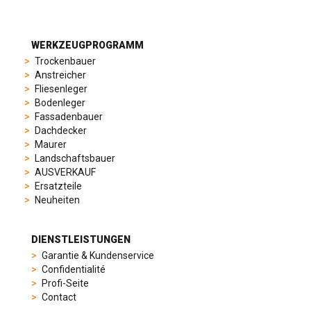
suit
different
preferences,
from
WERKZEUGPROGRAMM
sporty
Trockenbauer
chronographs
Anstreicher
to
Fliesenleger
elegant
Bodenleger
dress
Fassadenbauer
watches.
Dachdecker
Each
Maurer
model
Landschaftsbauer
is
AUSVERKAUF
chosen
Ersatzteile
for
Neuheiten
its
popularity
and
DIENSTLEISTUNGEN
timeless
Garantie & Kundenservice
appeal,
Confidentialité
then
Profi-Seite
recreated
Contact
using