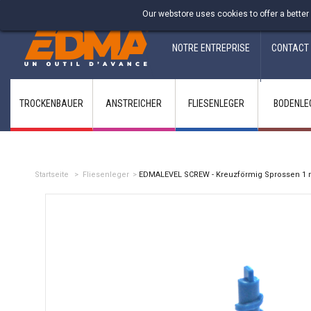
Fabricant francais depuis 1937
Our webstore uses cookies to offer a better
NOTRE ENTREPRISE
CONTACT
TROCKENBAUER
ANSTREICHER
FLIESENLEGER
BODENLE
Startseite
>
Fliesenleger
>
EDMALEVEL SCREW - Kreuzförmig Sprossen 1 