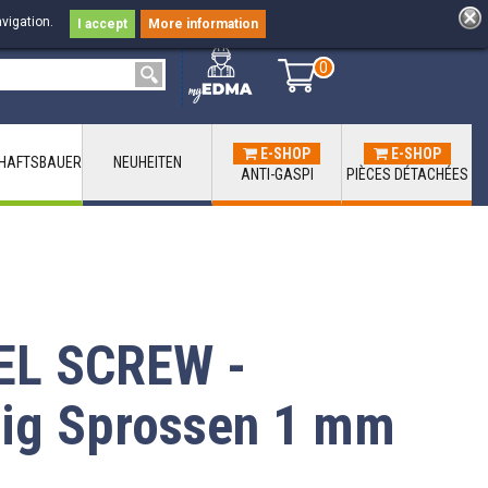
vigation.
I accept
More information
0
0
E-SHOP
E-SHOP
HAFTSBAUER
NEUHEITEN
ANTI-GASPI
PIÈCES DÉTACHÉES
L SCREW -
ig Sprossen 1 mm