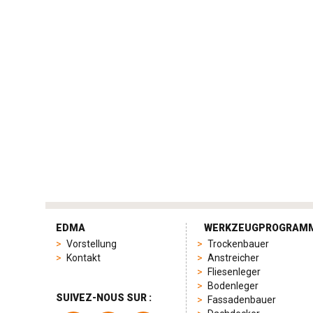
tag
heuer
EDMA
WERKZEUGPROGRAM
replica
Vorstellung
Trockenbauer
product
Kontakt
Anstreicher
range
Fliesenleger
includes
Bodenleger
a
SUIVEZ-NOUS SUR :
Fassadenbauer
variety