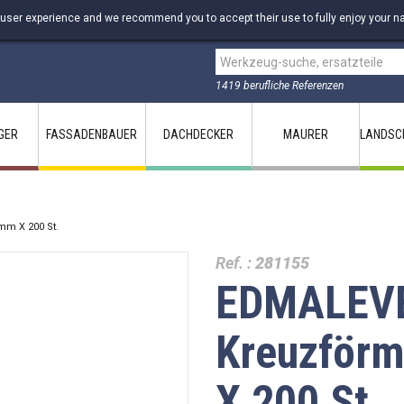
 user experience and we recommend you to accept their use to fully enjoy your na
1419 berufliche Referenzen
GER
FASSADENBAUER
DACHDECKER
MAURER
LANDSC
mm X 200 St.
Ref. :
281155
EDMALEVE
Kreuzförm
X 200 St.