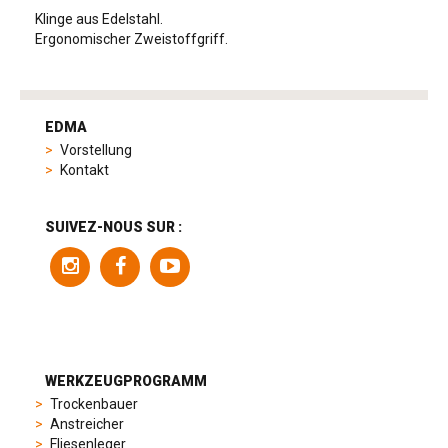
Klinge aus Edelstahl.
Ergonomischer Zweistoffgriff.
tag
heuer
EDMA
replica
Vorstellung
product
Kontakt
range
includes
a
SUIVEZ-NOUS SUR :
variety
of
models
to
suit
different
preferences,
from
WERKZEUGPROGRAMM
sporty
Trockenbauer
chronographs
Anstreicher
to
Fliesenleger