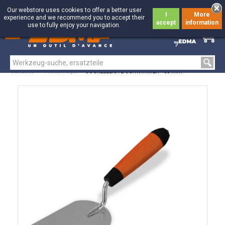
Our webstore uses cookies to offer a better user
I
More
experience and we recommend you to accept their
accept
information
use to fully enjoy your navigation.
0
0
Startseite
>
Fliesenleger
>
SOCKELLEISTE SCHWIMMER - 80 mm