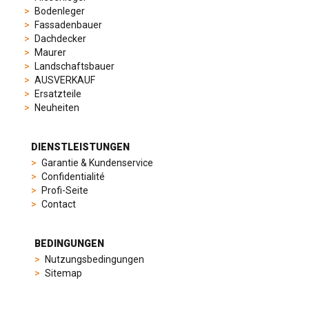
elegant
Bodenleger
dress
Fassadenbauer
watches.
Dachdecker
Each
Maurer
model
Landschaftsbauer
is
AUSVERKAUF
chosen
Ersatzteile
for
Neuheiten
its
popularity
and
DIENSTLEISTUNGEN
timeless
Garantie & Kundenservice
appeal,
Confidentialité
then
Profi-Seite
recreated
Contact
using
careful
measurements
BEDINGUNGEN
and
Nutzungsbedingungen
durable
Sitemap
materials
to