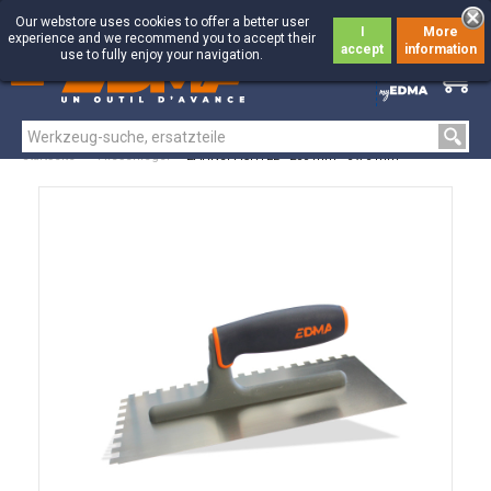
Our webstore uses cookies to offer a better user
I
More
experience and we recommend you to accept their
accept
information
use to fully enjoy your navigation.
0
0
Startseite
>
Fliesenleger
>
ZAHNSPACHTEL - 280 mm - 6 x 6 mm