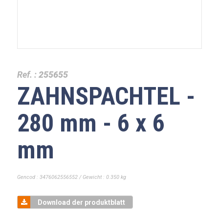
Ref. :
255655
ZAHNSPACHTEL -
280 mm - 6 x 6
mm
Gencod : 3476062556552 / Gewicht : 0.350 kg
Download der produktblatt