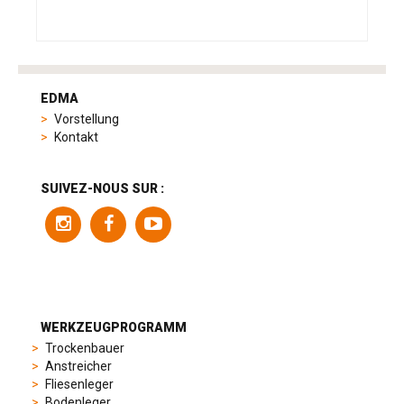
tag
heuer
EDMA
replica
Vorstellung
product
Kontakt
range
includes
a
SUIVEZ-NOUS SUR :
variety
of
models
to
suit
different
preferences,
from
WERKZEUGPROGRAMM
sporty
Trockenbauer
chronographs
Anstreicher
to
Fliesenleger
elegant
Bodenleger