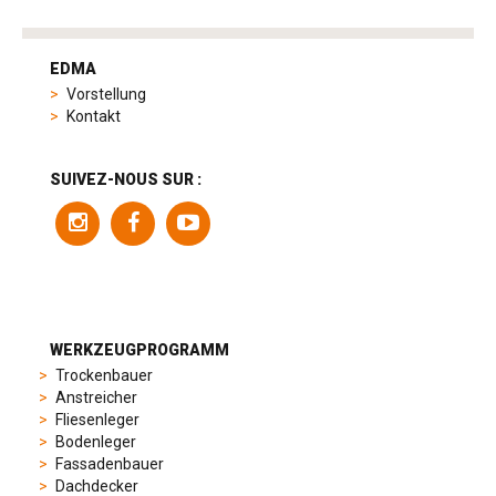
tag
heuer
EDMA
replica
Vorstellung
product
Kontakt
range
includes
a
SUIVEZ-NOUS SUR :
variety
of
models
to
suit
different
preferences,
from
WERKZEUGPROGRAMM
sporty
Trockenbauer
chronographs
Anstreicher
to
Fliesenleger
elegant
Bodenleger
dress
Fassadenbauer
watches.
Dachdecker