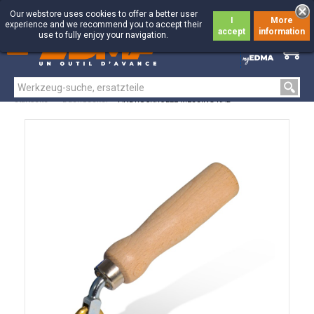
Our webstore uses cookies to offer a better user
I
More
experience and we recommend you to accept their
accept
information
use to fully enjoy your navigation.
0
0
Startseite
>
Dachdecker
>
ANDRÜCKROLLE MESSING-RAD