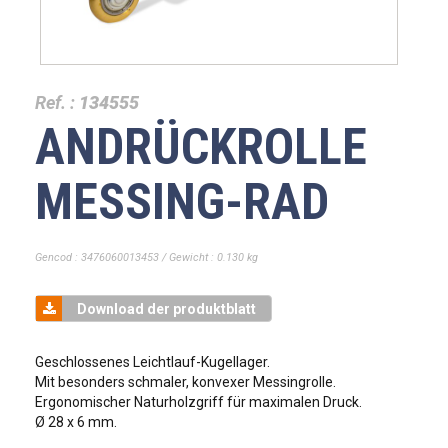
Ref. :
134555
ANDRÜCKROLLE
MESSING-RAD
Gencod : 3476060013453 / Gewicht : 0.130 kg
Download der produktblatt
Geschlossenes Leichtlauf-Kugellager.
Mit besonders schmaler, konvexer Messingrolle.
Ergonomischer Naturholzgriff für maximalen Druck.
Ø 28 x 6 mm.