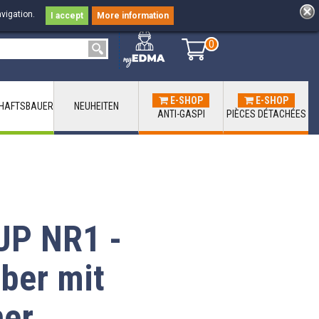
vigation.
I accept
More information
0
0
E-SHOP
E-SHOP
HAFTSBAUER
NEUHEITEN
ANTI-GASPI
PIÈCES DÉTACHÉES
P NR1 -
ber mit
her