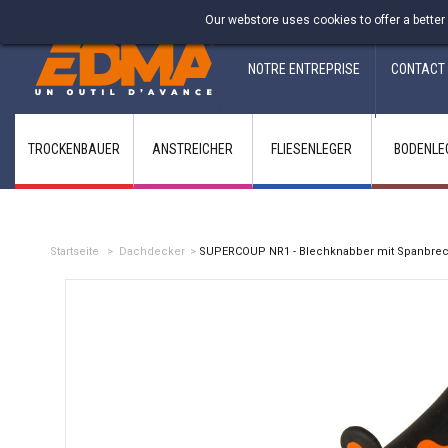
Fabricant francais depuis 1937
Our webstore uses cookies to offer a better
NOTRE ENTREPRISE
CONTACT
TROCKENBAUER
ANSTREICHER
FLIESENLEGER
BODENLE
Startseite
>
Dachdecker
>
SUPERCOUP NR1 - Blechknabber mit Spanbre