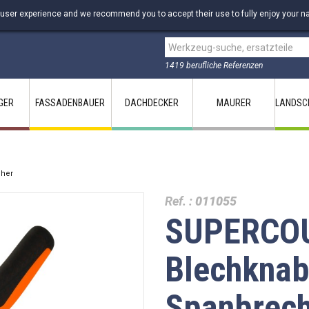
 user experience and we recommend you to accept their use to fully enjoy your na
1419 berufliche Referenzen
GER
FASSADENBAUER
DACHDECKER
MAURER
LANDSC
cher
Ref. :
011055
SUPERCOU
Blechknab
Spanbrec