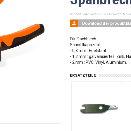
Gencod : 3476060001108 / Gewicht : 0.570
Download der produktbla
Für Flachblech.
Schnittkapazität :
- 0,8 mm : Edelstahl.
- 1,2 mm : galvanisiertes, Zink, Fl
- 2 mm : PVC, Vinyl, Aluminium.
ERSATZTEILE