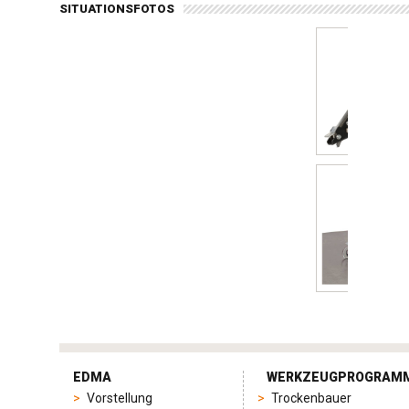
SITUATIONSFOTOS
tag
heuer
EDMA
WERKZEUGPROGRAM
replica
Vorstellung
Trockenbauer
product