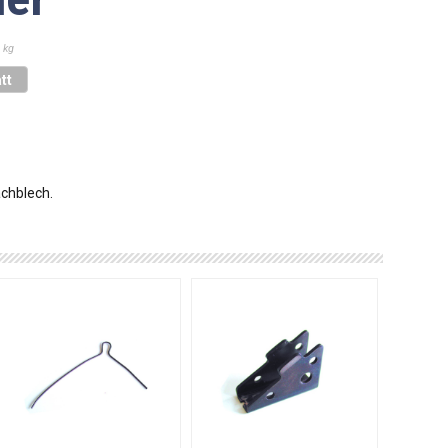
 kg
tt
achblech.