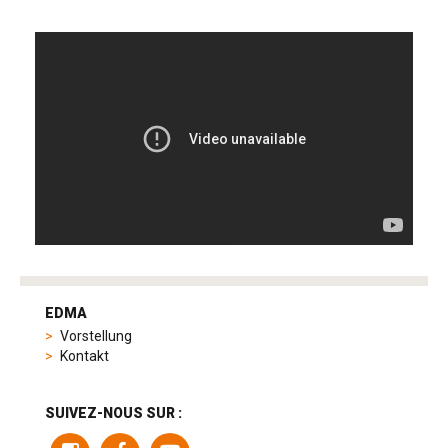
tag
heuer
EDMA
replica
Vorstellung
product
Kontakt
range
includes
a
SUIVEZ-NOUS SUR :
variety
of