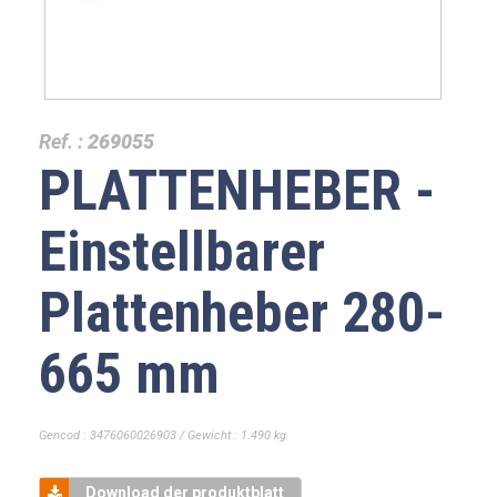
Ref. :
269055
PLATTENHEBER -
Einstellbarer
Plattenheber 280-
665 mm
Gencod : 3476060026903 / Gewicht : 1.490 kg
Download der produktblatt