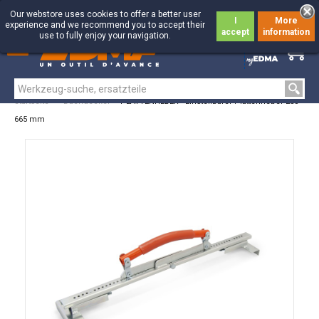
Our webstore uses cookies to offer a better user
I
More
experience and we recommend you to accept their
accept
information
use to fully enjoy your navigation.
0
0
Startseite
>
Dachdecker
>
PLATTENHEBER - Einstellbarer Plattenheber 280-
665 mm