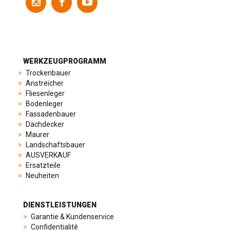
models
to
suit
different
preferences,
from
WERKZEUGPROGRAMM
sporty
Trockenbauer
chronographs
Anstreicher
to
Fliesenleger
elegant
Bodenleger
dress
Fassadenbauer
watches.
Dachdecker
Each
Maurer
model
Landschaftsbauer
is
AUSVERKAUF
chosen
Ersatzteile
for
Neuheiten
its
popularity
and
DIENSTLEISTUNGEN
timeless
Garantie & Kundenservice
appeal,
Confidentialité