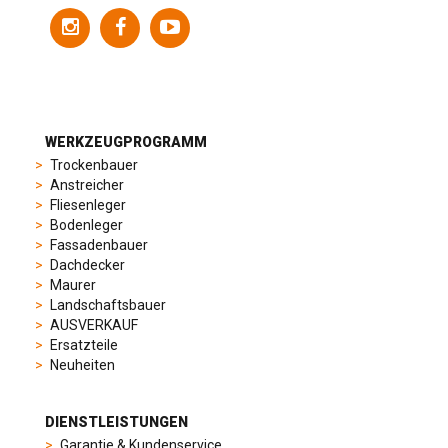
variety
of
models
to
suit
different
preferences,
from
WERKZEUGPROGRAMM
sporty
Trockenbauer
chronographs
Anstreicher
to
Fliesenleger
elegant
Bodenleger
dress
Fassadenbauer
watches.
Dachdecker
Each
Maurer
model
Landschaftsbauer
is
AUSVERKAUF
chosen
Ersatzteile
for
Neuheiten
its
popularity
and
DIENSTLEISTUNGEN
timeless
Garantie & Kundenservice