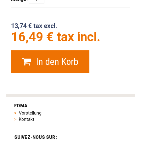
13,74 € tax excl.
16,49 € tax incl.
In den Korb
tag
heuer
EDMA
replica
Vorstellung
product
Kontakt
range
includes
a
SUIVEZ-NOUS SUR :