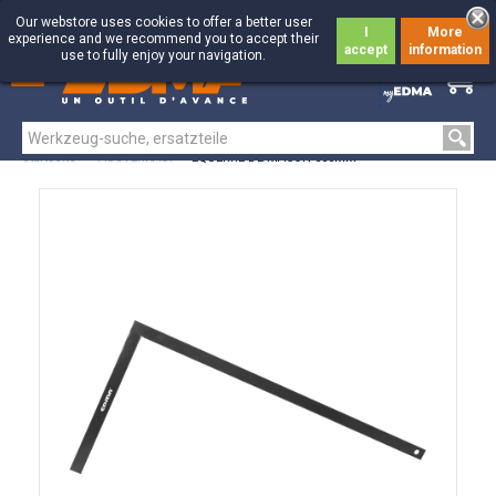
Our webstore uses cookies to offer a better user
I
More
experience and we recommend you to accept their
accept
information
use to fully enjoy your navigation.
0
0
Startseite
>
AUSVERKAUF
>
EQUERRE DE MACON 600MM