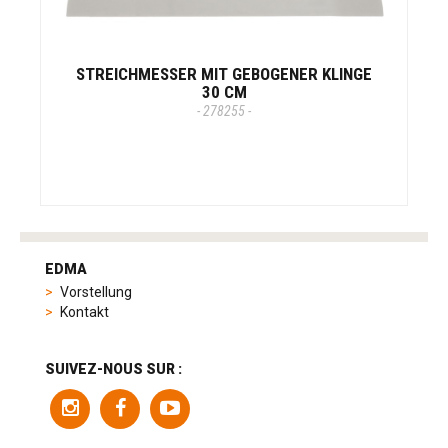
STREICHMESSER MIT GEBOGENER KLINGE
30 CM
- 278255 -
tag
heuer
EDMA
replica
Vorstellung
product
Kontakt
range
includes
a
SUIVEZ-NOUS SUR :
variety
of
models
to