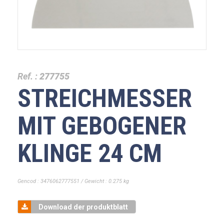
Ref. :
277755
STREICHMESSER
MIT GEBOGENER
KLINGE 24 CM
Gencod : 3476062777551 / Gewicht : 0.275 kg
Download der produktblatt