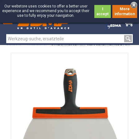
Our webstore uses cookies to offer a better user
I
More
experience and we recommend you to accept their
accept
information
use to fully enjoy your navigation.
0
0
Startseite
>
Anstreicher
>
STREICHMESSER MIT GEBOGENER KLINGE 24 CM