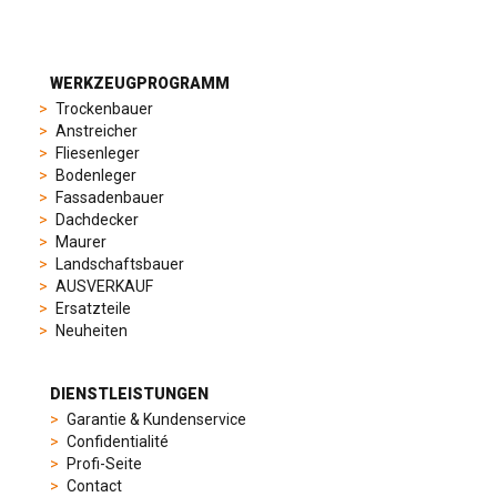
suit
different
preferences,
from
WERKZEUGPROGRAMM
sporty
Trockenbauer
chronographs
Anstreicher
to
Fliesenleger
elegant
Bodenleger
dress
Fassadenbauer
watches.
Dachdecker
Each
Maurer
model
Landschaftsbauer
is
AUSVERKAUF
chosen
Ersatzteile
for
Neuheiten
its
popularity
and
DIENSTLEISTUNGEN
timeless
Garantie & Kundenservice
appeal,
Confidentialité
then
Profi-Seite
recreated
Contact