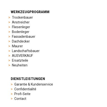
different
preferences,
from
WERKZEUGPROGRAMM
sporty
Trockenbauer
chronographs
Anstreicher
to
Fliesenleger
elegant
Bodenleger
dress
Fassadenbauer
watches.
Dachdecker
Each
Maurer
model
Landschaftsbauer
is
AUSVERKAUF
chosen
Ersatzteile
for
Neuheiten
its
popularity
and
DIENSTLEISTUNGEN
timeless
Garantie & Kundenservice
appeal,
Confidentialité
then
Profi-Seite
recreated
Contact
using