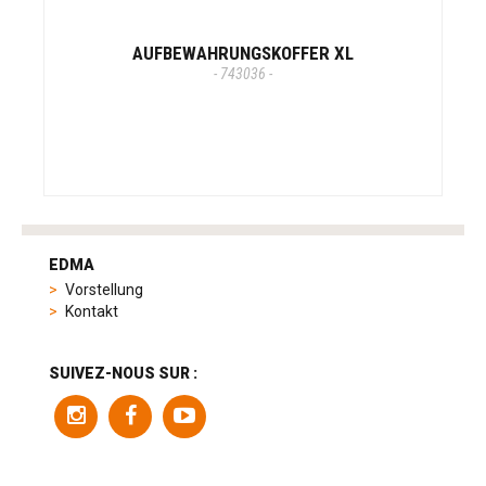
AUFBEWAHRUNGSKOFFER XL
- 743036 -
tag
heuer
EDMA
replica
Vorstellung
product
Kontakt
range
includes
a
SUIVEZ-NOUS SUR :
variety
of
models
to
suit