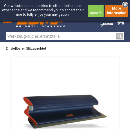
Our webstore uses cookies to offer a better user
I
More
experience and we recommend you to accept their
accept
information
use to fully enjoy your navigation.
0
0
Startseite
>
Anstreicher
>
EDMABLADE TWIST FLEXIBLE KLINGE 45 CM -
Einstellbarer Glättspachtel