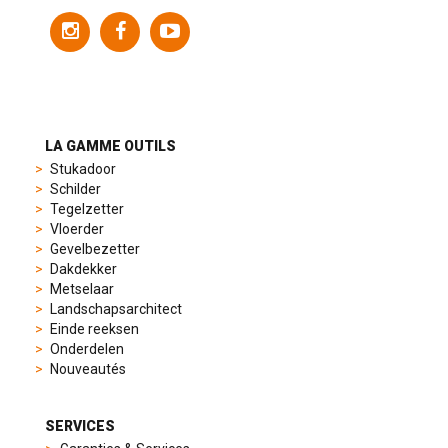
variety
of
models
to
suit
different
preferences,
from
LA GAMME OUTILS
sporty
Stukadoor
chronographs
Schilder
to
Tegelzetter
elegant
Vloerder
dress
Gevelbezetter
watches.
Dakdekker
Each
Metselaar
model
Landschapsarchitect
is
Einde reeksen
chosen
Onderdelen
for
Nouveautés
its
popularity
and
SERVICES
timeless