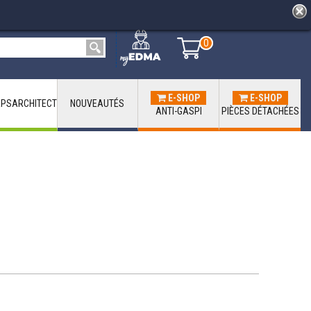
0
0
E-SHOP
E-SHOP
PSARCHITECT
NOUVEAUTÉS
ANTI-GASPI
PIÈCES DÉTACHÉES