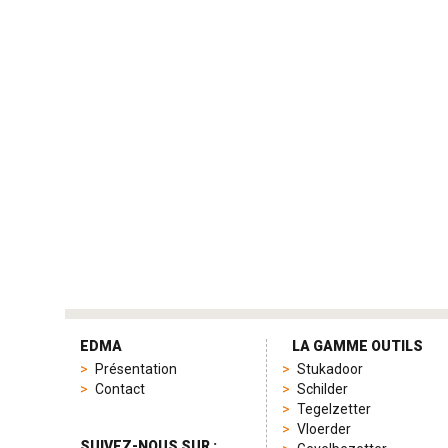
tag
heuer
EDMA
LA GAMME OUTILS
replica
Présentation
Stukadoor
product
Contact
Schilder
range
Tegelzetter
includes
Vloerder
a
SUIVEZ-NOUS SUR :