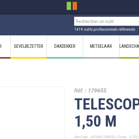
1419 outils professionnels référencés
R
GEVELBEZETTER
DAKDEKKER
METSELAAR
LANDSCHA
Réf. :
179655
TELESCOP
1,50 M
GenCode : 3476061796553 / Poids : 0.733 