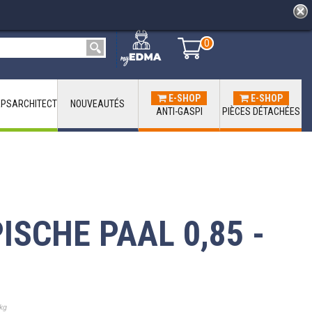
0
0
E-SHOP
E-SHOP
PSARCHITECT
NOUVEAUTÉS
ANTI-GASPI
PIÈCES DÉTACHÉES
ISCHE PAAL 0,85 -
kg