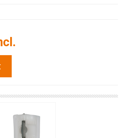
ncl.
t