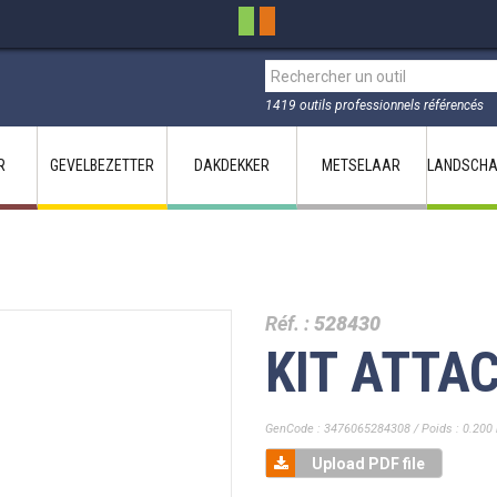
1419 outils professionnels référencés
R
GEVELBEZETTER
DAKDEKKER
METSELAAR
LANDSCHA
Réf. :
528430
KIT ATTA
GenCode : 3476065284308 / Poids : 0.200 
Upload PDF file