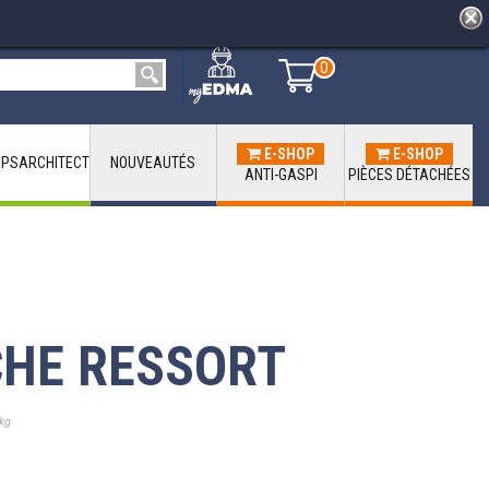
0
0
E-SHOP
E-SHOP
PSARCHITECT
NOUVEAUTÉS
ANTI-GASPI
PIÈCES DÉTACHÉES
CHE RESSORT
kg