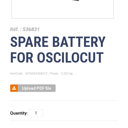
Réf. :
536831
SPARE BATTERY
FOR OSCILOCUT
GenCode : 3476065368312 / Poids : 0.325 kg
Upload PDF file
Quantity: