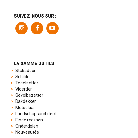
range
includes
a
SUIVEZ-NOUS SUR :
variety
of
models
to
suit
different
preferences,
from
LA GAMME OUTILS
sporty
Stukadoor
chronographs
Schilder
to
Tegelzetter
elegant
Vloerder
dress
Gevelbezetter
watches.
Dakdekker
Each
Metselaar
model
Landschapsarchitect
is
Einde reeksen
chosen
Onderdelen
for
Nouveautés
its