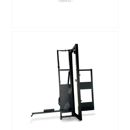
- 368455 -