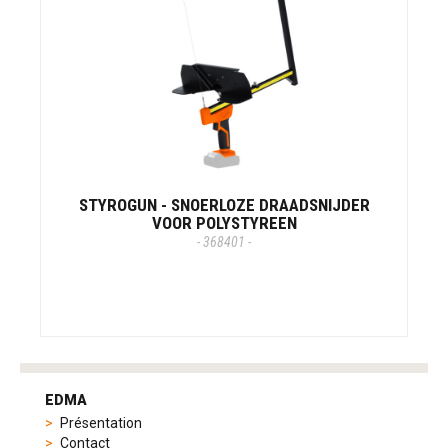
STYROGUN - SNOERLOZE DRAADSNIJDER
VOOR POLYSTYREEN
- 368401 -
tag
heuer
EDMA
replica
Présentation
product
Contact