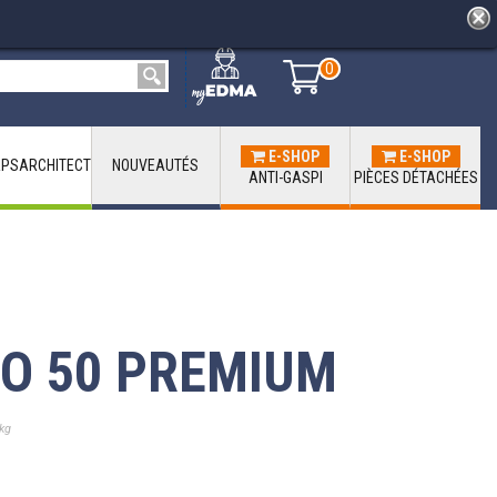
0
0
E-SHOP
E-SHOP
PSARCHITECT
NOUVEAUTÉS
ANTI-GASPI
PIÈCES DÉTACHÉES
O 50 PREMIUM
kg