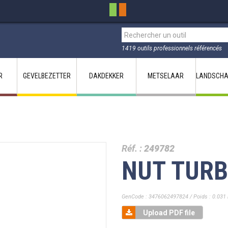
1419 outils professionnels référencés
R
GEVELBEZETTER
DAKDEKKER
METSELAAR
LANDSCHA
Réf. :
249782
NUT TURB
GenCode : 3476062497824 / Poids : 0.031 
Upload PDF file