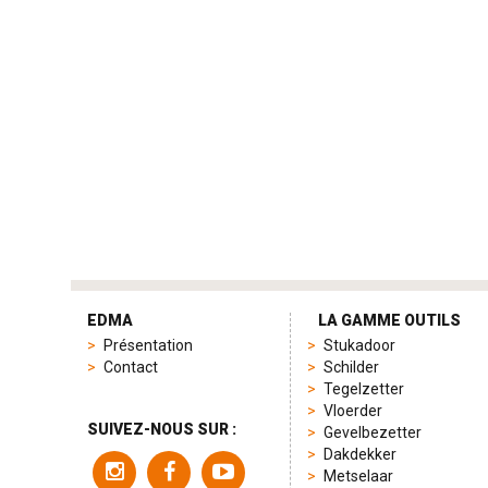
tag
heuer
EDMA
LA GAMME OUTILS
replica
Présentation
Stukadoor
product
Contact
Schilder
range
Tegelzetter
includes
Vloerder
a
SUIVEZ-NOUS SUR :
Gevelbezetter
variety
Dakdekker
of
Metselaar
models