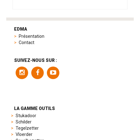
tag
heuer
EDMA
replica
Présentation
product
Contact
range
includes
a
SUIVEZ-NOUS SUR :
variety
of
models
to
suit
different
preferences,
from
LA GAMME OUTILS
sporty
Stukadoor
chronographs
Schilder
to
Tegelzetter
elegant
Vloerder
dress