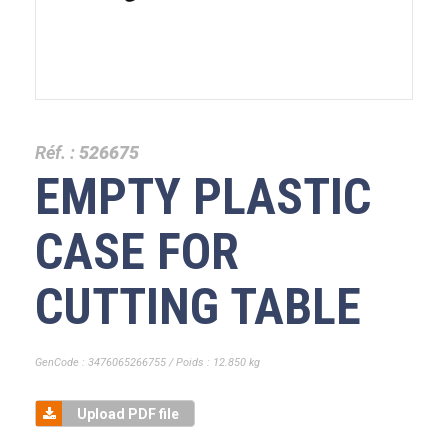
Réf. :
526675
EMPTY PLASTIC
CASE FOR
CUTTING TABLE
GenCode : 3476065266755 / Poids : 12.850 kg
Upload PDF file