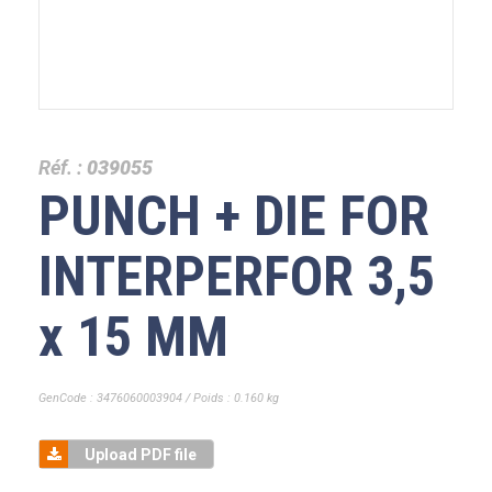
Réf. :
039055
PUNCH + DIE FOR
INTERPERFOR 3,5
x 15 MM
GenCode : 3476060003904 / Poids : 0.160 kg
Upload PDF file