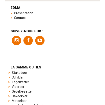
tag
heuer
EDMA
replica
Présentation
product
Contact
range
includes
a
SUIVEZ-NOUS SUR :
variety
of
models
to
suit
different
preferences,
from
LA GAMME OUTILS
sporty
Stukadoor
chronographs
Schilder
to
Tegelzetter
elegant
Vloerder
dress
Gevelbezetter
watches.
Dakdekker
Each
Metselaar
model