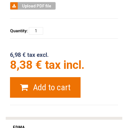
Upload PDF file
Quantity:
6,98 € tax excl.
8,38 € tax incl.
Add to cart
tag
heuer
EDMA