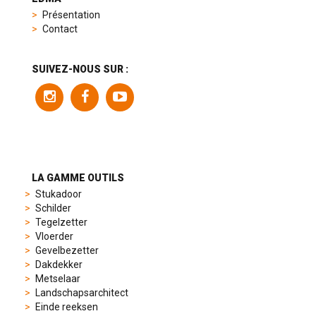
replica
Présentation
product
Contact
range
includes
a
SUIVEZ-NOUS SUR :
variety
of
models
to
suit
different
preferences,
from
LA GAMME OUTILS
sporty
Stukadoor
chronographs
Schilder
to
Tegelzetter
elegant
Vloerder
dress
Gevelbezetter
watches.
Dakdekker
Each
Metselaar
model
Landschapsarchitect
is
Einde reeksen