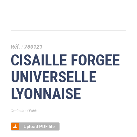
Réf. :
780121
CISAILLE FORGEE
UNIVERSELLE
LYONNAISE
GenCode : / Poids : --
Upload PDF file