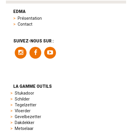
tag
heuer
EDMA
replica
Présentation
product
Contact
range
includes
a
SUIVEZ-NOUS SUR :
variety
of
models
to
suit
different
preferences,
from
LA GAMME OUTILS
sporty
Stukadoor
chronographs
Schilder
to
Tegelzetter
elegant
Vloerder
dress
Gevelbezetter
watches.
Dakdekker
Each
Metselaar