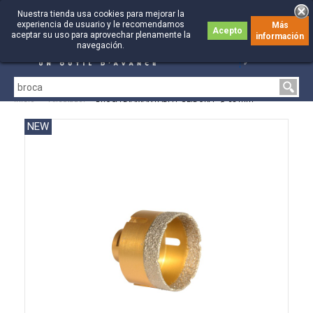
Nuestra tienda usa cookies para mejorar la
experiencia de usuario y le recomendamos
Más
Acepto
aceptar su uso para aprovechar plenamente la
información
0
0
navegación.
Inicio
>
Alicatador
>
BROCA DIAMANTADA PULIDORA - Ø 65 mm
NEW