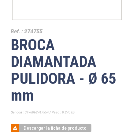
Ref. :
274755
BROCA
DIAMANTADA
PULIDORA - Ø 65
mm
Gencod : 3476062747554 / Peso : 0.270 kg
Descargar la ficha de producto