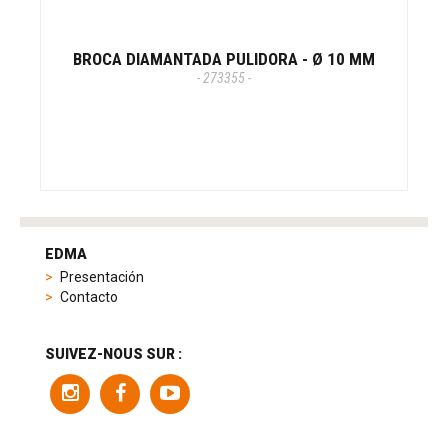
BROCA DIAMANTADA PULIDORA - Ø 10 MM
- 273355 -
tag
heuer
EDMA
replica
Presentación
product
Contacto
range
includes
a
SUIVEZ-NOUS SUR :
variety
of
models
to
suit