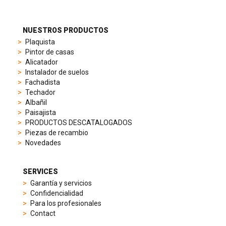
different
preferences,
from
NUESTROS PRODUCTOS
sporty
Plaquista
chronographs
Pintor de casas
to
Alicatador
elegant
Instalador de suelos
dress
Fachadista
watches.
Techador
Each
Albañil
model
Paisajista
is
PRODUCTOS DESCATALOGADOS
chosen
Piezas de recambio
for
Novedades
its
popularity
and
SERVICES
timeless
Garantía y servicios
appeal,
Confidencialidad
then
Para los profesionales
recreated
Contact
using