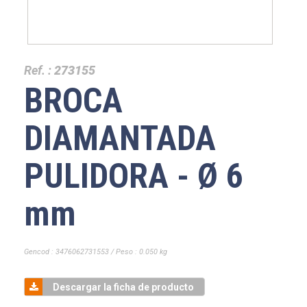
Ref. :
273155
BROCA
DIAMANTADA
PULIDORA - Ø 6
mm
Gencod : 3476062731553 / Peso : 0.050 kg
Descargar la ficha de producto