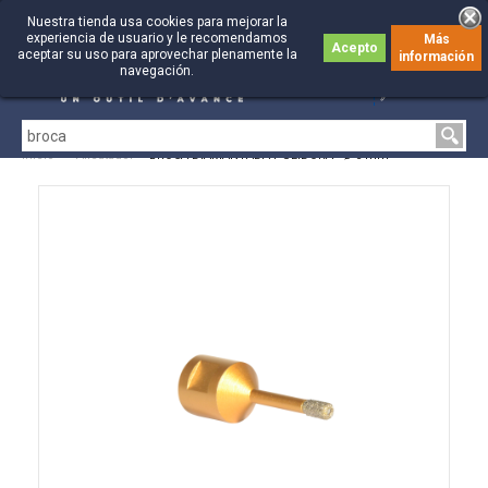
Nuestra tienda usa cookies para mejorar la
experiencia de usuario y le recomendamos
Más
Acepto
aceptar su uso para aprovechar plenamente la
información
0
0
navegación.
Inicio
>
Alicatador
>
BROCA DIAMANTADA PULIDORA - Ø 6 mm