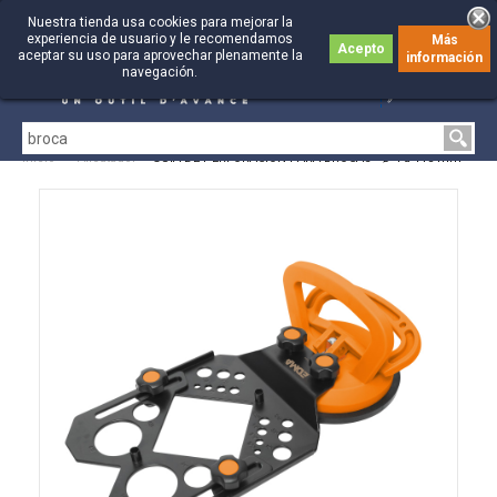
Nuestra tienda usa cookies para mejorar la
experiencia de usuario y le recomendamos
Más
Acepto
aceptar su uso para aprovechar plenamente la
información
0
0
navegación.
Inicio
>
Alicatador
>
GUÍA DE PERFORACIÓN PARA BROCAS - Ø 4 a 115 mm