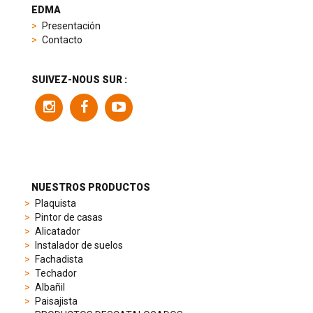
heuer
EDMA
replica
Presentación
product
Contacto
range
includes
a
SUIVEZ-NOUS SUR :
variety
of
models
to
suit
different
preferences,
from
NUESTROS PRODUCTOS
sporty
Plaquista
chronographs
Pintor de casas
to
Alicatador
elegant
Instalador de suelos
dress
Fachadista
watches.
Techador
Each
Albañil
model
Paisajista
is