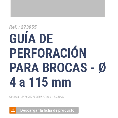
Ref. :
273955
GUÍA DE
PERFORACIÓN
PARA BROCAS - Ø
4 a 115 mm
Gencod : 3476062739559 / Peso : 1.280 kg
Descargar la ficha de producto